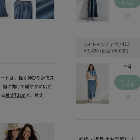
入れる
ライトインディゴ / 473
￥5,490
(税込
￥6,039
)
7号
カートは、軽く伸びやかでス
カートに
入れる
、裾に向けて緩やかに広が
べる
着丈73cm
と、着丈
交換・返品はお気軽に！