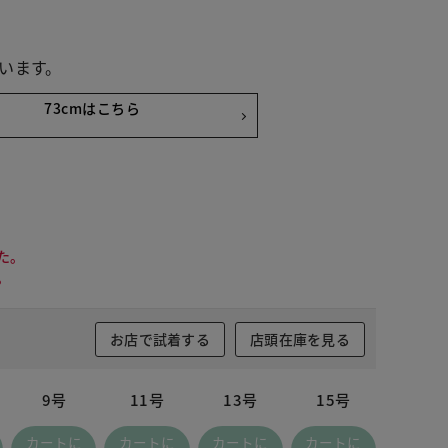
います。
73cmはこちら
た。
。
お店で試着する
店頭在庫を見る
9号
11号
13号
15号
イトインディゴ
カートに
カートに
カートに
カートに