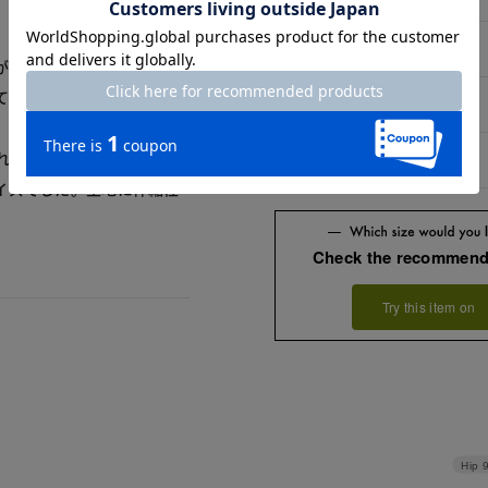
11号
がらないデザインの物が欲
て見えて購入を悩んでいま
13号
れば良いかと購入したとこ
15号
イズでした。生地に伸縮性
Check the recommend
Try this item on
Hip