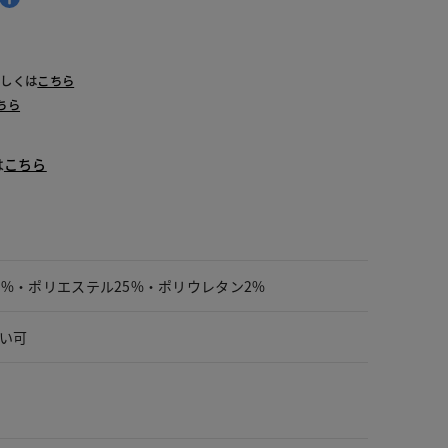
詳しくは
こちら
ちら
は
こちら
3%・ポリエステル25%・ポリウレタン2%
い可