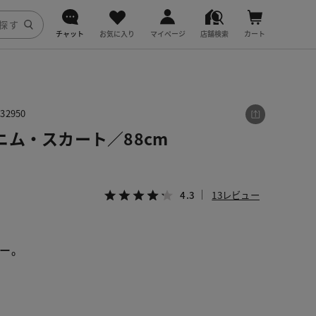
チャット
お気に入り
マイページ
店舗検索
カート
DoCLASSE
j.
2950
ム・スカート／88cm
fitfit
4.3
13レビュー
ー。