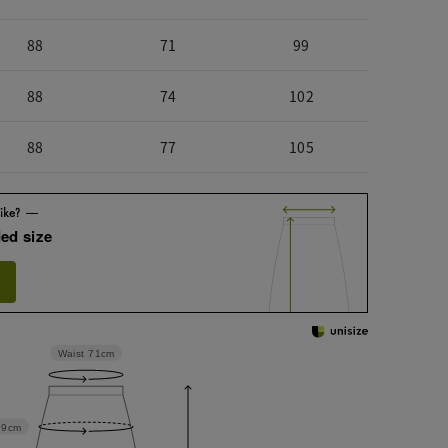
88
71
99
88
74
102
88
77
105
ed size
Waist
71cm
99cm