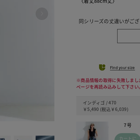
〈着丈88cm丈〉
同シリーズの丈違いがござ
Find your size
※商品情報の取得に失敗しまし
ページを再読み込みして下さい
インディゴ / 470
￥5,490
(税込
￥6,039
)
7号
473 ラ
カートに