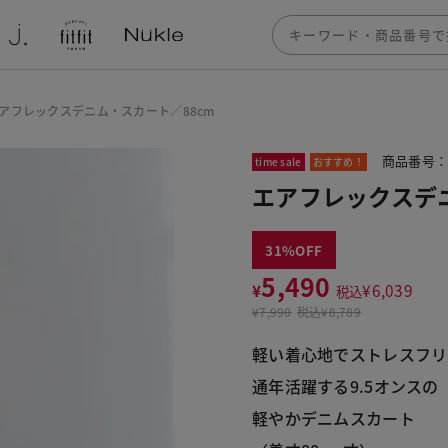
アフレックスデニム・スカート／88cm
商品番号：3
time sale
おすすめ！
エアフレックスデニ
31
5,490
¥
¥
6,039
税込
¥
7,990
税込
¥8,789
軽い着心地でストレスフリ
通年活躍する9.5オンスの
軽やかデニムスカート