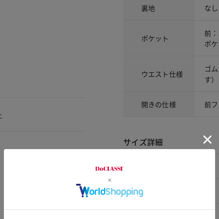
裏地
なし
前：
ポケット
ポケ
ゴム
ウエスト仕様
す）
開きの仕様
前フ
ー
サイズ詳細
サイズ
7号
9号