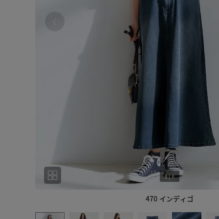
1
|
8
470 インディゴ