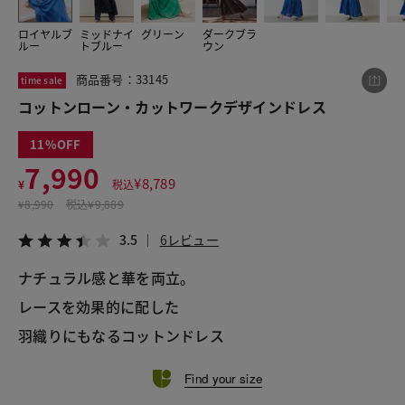
ロイヤルブ
ミッドナイ
グリーン
ダークブラ
ルー
トブルー
ウン
この商品をシェアする
商品番号：33145
time sale
コットンローン・カットワークデザインドレス
コットンローン・カットワークデザインドレス
¥7,990
税込¥8,789
11
3.5
6レビュー
7,990
¥
8,789
¥
税込
¥
8,990
税込
¥9,889
3.5
6レビュー
LINE
X
メール
ナチュラル感と華を両立。
レースを効果的に配した
羽織りにもなるコットンドレス
Find your size