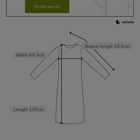
Try this item on
Sleeve length
53.5cm
Width
59.5cm
Length
126cm