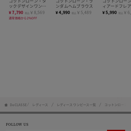
コットンローン・タ
コットンローン・ラ
コットンロー
ックデザインワンピ
ンダムヘムブラウス
ィアードフレ
ース
ート
¥
7,790
￥8,569
¥
4,990
￥5,489
¥
5,990
￥6,
税込
税込
税込
通常価格から2%OFF
DoCLASSE
レディース
レディース ワンピース一覧
コットンローン・
FOLLOW US