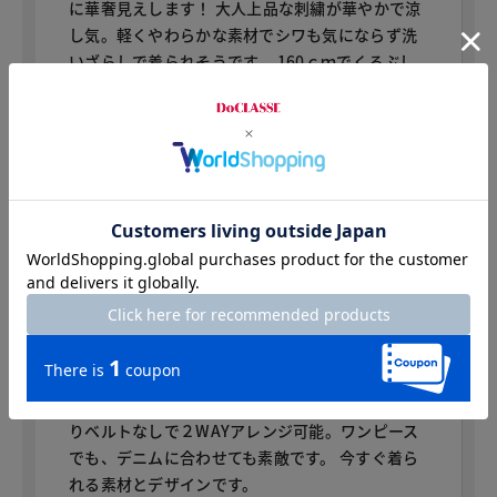
に華奢見えします！ 大人上品な刺繍が華やかで涼
し気。軽くやわらかな素材でシワも気にならず洗
いざらしで着られそうです。 160ｃｍでくるぶし
が見えるくらいで丁度いい長さです。1枚で着て
も、前を開けてパンツスタイルのはおりとして着
てもOK！着回し力抜群です。
ミンティ
身長：165cm
普段のサイズ：9号 着用サイズ：9号
綿100％でゆったり軽やかな着心地です。ちいさな
Vカットが大人っぽく裾の刺繍も程よい抜け感があ
りベルトなしで２WAYアレンジ可能。ワンピース
でも、デニムに合わせても素敵です。 今すぐ着ら
れる素材とデザインです。