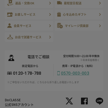
返品・交換OK
最短翌日配送
お直しサービス
心を込めたギフト
会員サービス
マイレージ倶楽部
お店で試着サービス
電話でご相談
受付時間 9:00～21:00 年中無休
※年末年始等除く
固定電話から
携帯・IP電話から（有料）
0120-178-788
0570-003-003
※ご申告をいただければ、こちらから折り返しお電話いたします
DoCLASSE
公式SNSアカウント