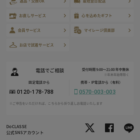
返品・交換OK
最短翌日配送
お直しサービス
心を込めたギフト
会員サービス
マイレージ倶楽部
お店で試着サービス
電話でご相談
受付時間 9:00～21:00 年中無休
※年末年始等除く
固定電話から
携帯・IP電話から（有料）
0120-178-788
0570-003-003
※ご申告をいただければ、こちらから折り返しお電話いたします
DoCLASSE
公式SNSアカウント