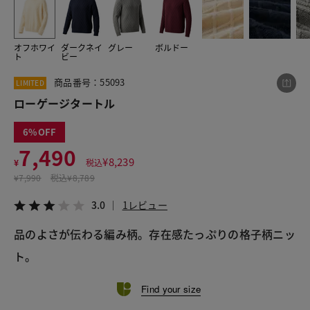
オフホワイ
ダークネイ
グレー
ボルドー
この商品をシェアする
ト
ビー
商品番号：55093
LIMITED
ローゲージタートル
ローゲージタートル
¥7,490
税込¥8,239
3.0
1レビュー
6
7,490
¥
8,239
¥
税込
¥
7,990
税込
¥8,789
LINE
X
メール
3.0
1レビュー
品のよさが伝わる編み柄。存在感たっぷりの格子柄ニッ
ト。
Find your size