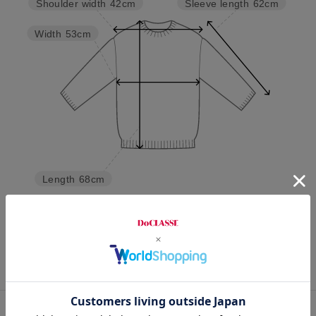
Sleeve length
62cm
Shoulder width
42cm
Width
53cm
Length
68cm
S
M
L
XL
XXL
カスタマーレビュー