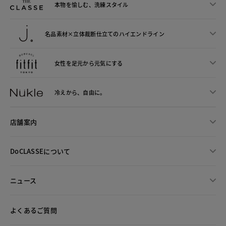
本物を愉しむ、洗練スタイル
名品素材×立体裁断仕立ての
ハイエンドライン
女性を足元から
元気にする
冷えから、
自由に。
店舗案内
DoCLASSEについて
ニュース
よくあるご質問