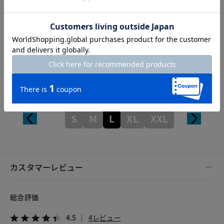
Thickness of thigh
33cm
Inseam length
75cm
Hem width
17cm
S
M
L
XL
XXL
カスタマーレビュー
総合評価
4.5
4レビュー