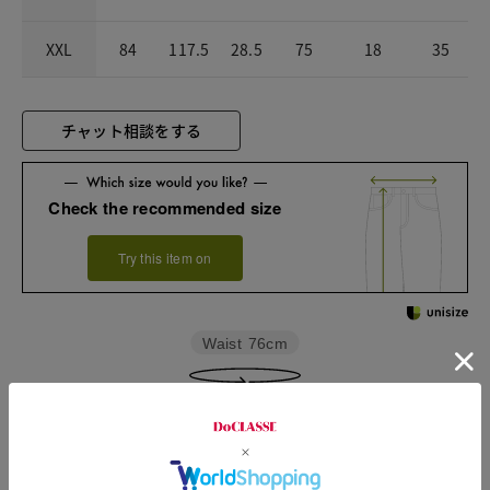
XXL
84
117.5
28.5
75
18
35
チャット相談をする
Check the recommended size
Try this item on
Waist
76cm
Rise length
27cm
Hip
109.5cm