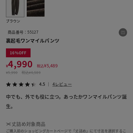
ブラウン
この商品をシェアする
商品番号：55127
裏起毛ワンマイルパンツ
裏起毛ワンマイルパンツ
¥4,990
税込¥5,489
16
4.5
4レビュー
4,990
¥
5,489
¥
税込
¥
5,990
税込
¥6,589
4.5
4レビュー
LINE
X
メール
中でも、外でも役に立つ。あったかワンマイルパンツ誕
生。
丈詰め対象商品
ご購入前のショッピングカートページで「丈詰め」にて寸法を選択するこ