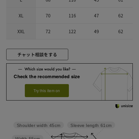
XL
70
116
47
62
XXL
72
122
49
62
チャット相談をする
Check the recommended size
Try this item on
Sleeve length
61cm
Shoulder width
45cm
Width
55cm