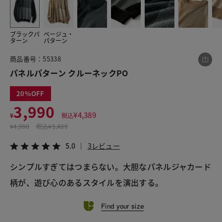
ブラックパ
ベージュ・
この商品をシェアする
ターン
パターン
商品番号：55338
パネルパターン クルーネックPO
パネルパターン クルーネックPO
¥3,990
税込¥4,389
5.0
3レビュー
20
3,990
¥
4,389
¥
税込
¥
4,990
税込
¥5,489
5.0
3レビュー
LINE
X
メール
シンプルすぎてはつまらない。大胆なパネルジャカード
柄が、遊び心のあるスタイルを演出する。
Find your size