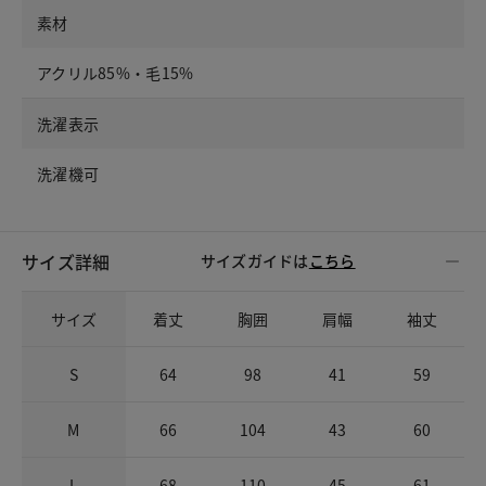
素材
アクリル85%・毛15%
洗濯表示
洗濯機可
サイズ詳細
サイズガイドは
こちら
サイズ
着丈
胸囲
肩幅
袖丈
S
64
98
41
59
M
66
104
43
60
L
68
110
45
61