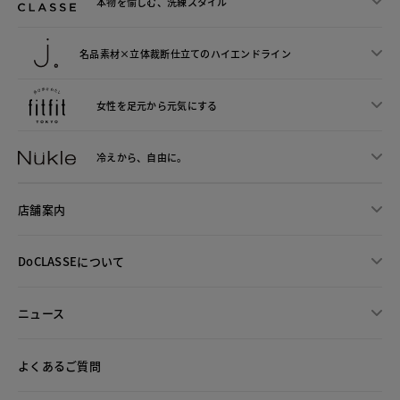
本物を愉しむ、洗練スタイル
名品素材×立体裁断仕立ての
ハイエンドライン
女性を足元から
元気にする
冷えから、
自由に。
店舗案内
DoCLASSEについて
ニュース
よくあるご質問