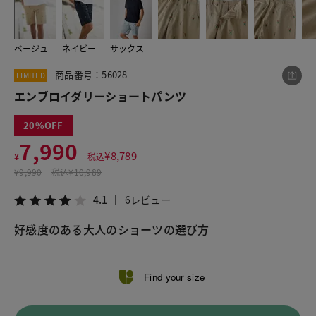
ベージュ
ネイビー
サックス
この商品をシェアする
商品番号：56028
LIMITED
エンブロイダリーショートパンツ
エンブロイダリーショートパンツ
¥7,990
税込¥8,789
20
4.1
6レビュー
7,990
¥
8,789
¥
税込
¥
9,990
税込
¥10,989
4.1
6レビュー
LINE
X
メール
好感度のある大人のショーツの選び方
Find your size