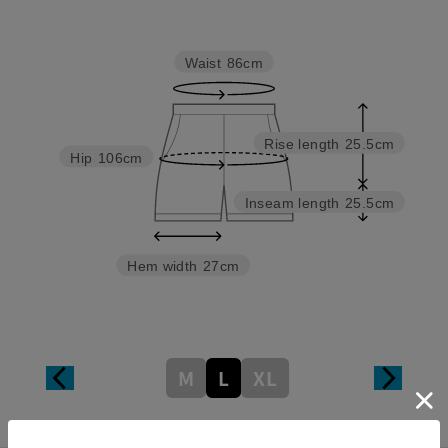
Waist
86cm
Rise length
25.5cm
Hip
106cm
Inseam length
25.5cm
Hem width
27cm
M
L
XL