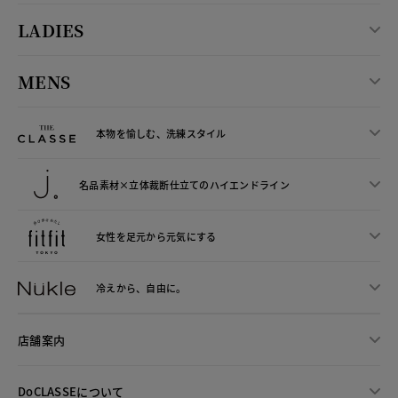
LADIES
MENS
本物を愉しむ、洗練スタイル
名品素材×立体裁断仕立ての
ハイエンドライン
女性を足元から
元気にする
冷えから、
自由に。
店舗案内
DoCLASSEについて