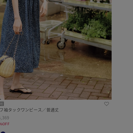
可
パフ袖タックワンピース／普通丈
,369
%OFF