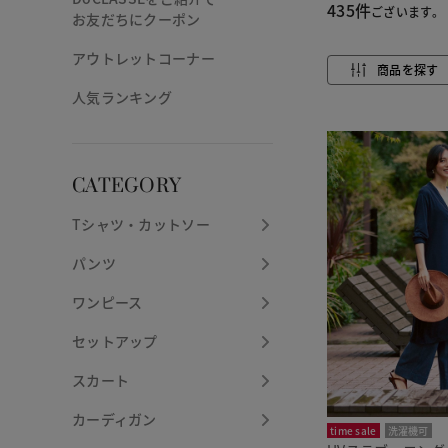
435件
ございます。
お友だちにクーポン
アウトレットコーナー
商品を探す
人気ランキング
CATEGORY
Tシャツ・カットソー
パンツ
ワンピース
セットアップ
スカート
カーディガン
time sale
洗濯機可