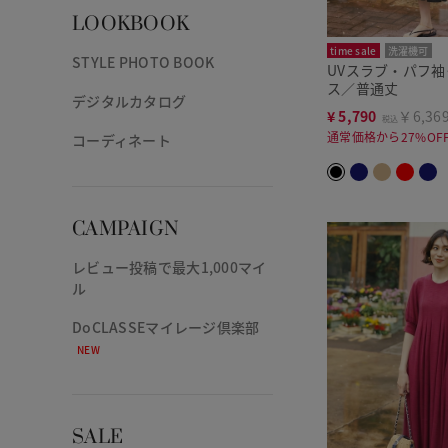
LOOKBOOK
time sale
洗濯機可
STYLE PHOTO BOOK
UVスラブ・パフ
ス／普通丈
デジタルカタログ
¥
5,790
￥6,36
税込
通常価格から27%OF
コーディネート
CAMPAIGN
レビュー投稿で最大1,000マイ
ル
DoCLASSEマイレージ倶楽部
NEW
SALE