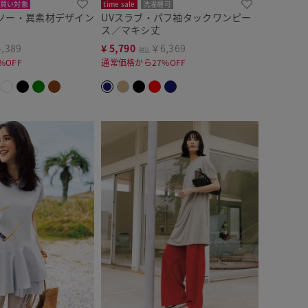
買い対象
time sale
洗濯機可
ソー・異素材デザイン
UVスラブ・パフ袖タックワンピー
ス／マキシ丈
,389
¥
5,790
￥6,369
税込
%OFF
通常価格から27%OFF