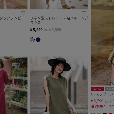
袖タックワンピー
リネン混ストレッチ・袖バルーンブ
ラウス
9
¥
5,990
￥6,589
税込
F
time sale
洗濯機
UVスラブ・
¥
5,790
￥6
税込
通常価格から27