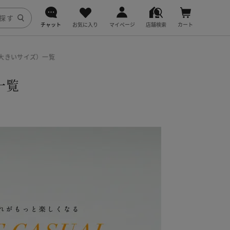
チャット
お気に入り
マイページ
店舗検索
カート
DoCLASSE
（大きいサイズ）一覧
j.
一覧
fitfit