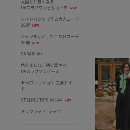
太陽と仲良くなる！
UVスラブワンピ＆カーデ
NEW
ワイドパンツで作る大人コーデ
29選
NEW
シャツを活かしたこなれコーデ
36選
NEW
SARARI Air
色を楽しむ、柄で華やぐ。
UVスラブワンピース
40代ファッション 完全ガイ
ド！
STYLING TIPS Vol.44
NEW
ドゥクラッセTシャツ