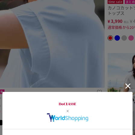
time sale
まとめ
カノコカット
トップス
¥
3,990
￥4
税込
通常価格から20
対象
・異素材デザイントップス
9
F