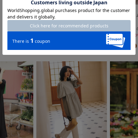
time sale
異素材ペプラ
プス
¥
3,990
￥4
税込
通常価格から20