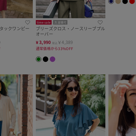
time sale
洗濯機可
袖タックワンピー
ブリーズクロス・ノースリーブプル
オーバー
9
¥
3,990
￥4,389
税込
F
通常価格から33%OFF