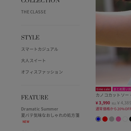
COLLECTION
THE CLASSE
STYLE
スマートカジュアル
大人スイート
オフィスファッション
time sale
まとめ買い
カノコカットソー
FEATURE
¥
3,990
￥4,38
税込
Dramatic Summer
通常価格から20%OF
夏バテ気味なおしゃれの処方箋
NEW