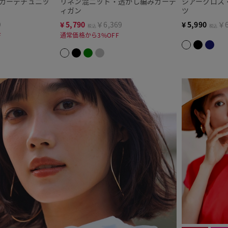
グカーデチュニッ
リネン混ニット・透かし編みカーデ
シアークロス
ィガン
ツ
9
¥
5,790
￥6,369
¥
5,990
￥6
税込
税込
F
通常価格から3%OFF