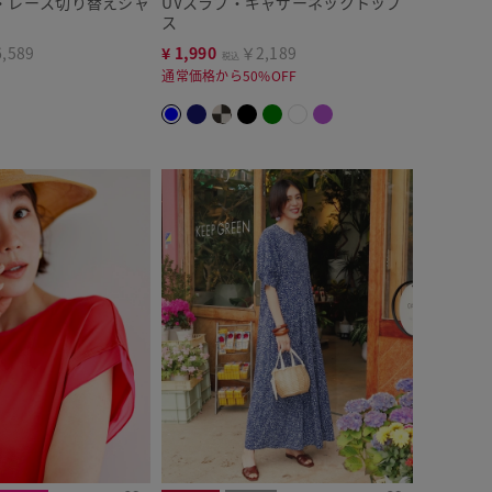
・レース切り替えシャ
UVスラブ・ギャザーネックトップ
ス
,589
¥
1,990
￥2,189
税込
通常価格から50%OFF