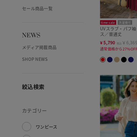
セール商品一覧
time sale
洗濯機可
UVスラブ・パフ
ス／普通丈
NEWS
¥
5,790
￥6,36
税込
メディア掲載商品
通常価格から27%OF
SHOP NEWS
絞込検索
カテゴリー
ワンピース