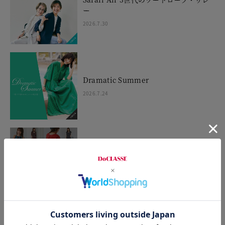
ー
2026.7.30
Dramatic Summer
2026.7.24
STYLING TIPS Vol.43
2026.7.23