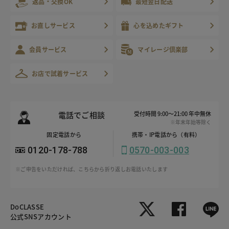
返品・交換OK
最短翌日配送
お直しサービス
心を込めたギフト
会員サービス
マイレージ倶楽部
お店で試着サービス
電話でご相談
受付時間 9:00～21:00 年中無休
※年末年始等除く
固定電話から
携帯・IP電話から（有料）
0120-178-788
0570-003-003
※ご申告をいただければ、こちらから折り返しお電話いたします
DoCLASSE
公式SNSアカウント