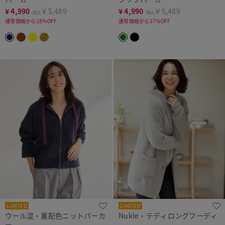
¥
4,990
￥5,489
¥
4,990
￥5,489
税込
税込
通常価格から28%OFF
通常価格から37%OFF
LIMITED
LIMITED
ウール混・裏配色ニットパーカ
Nukle・テディロングフーディ
ー