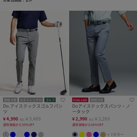
接触冷感
⇔ストレッチ⇔
ゴルフ
time sale
接触冷感
Do.アイステックスゴルフパン
Doアイステックスパンツ・ノ
⇔ストレッチ⇔
美脚シルエット
ツ
ータック
¥
4,990
￥5,489
¥
2,990
￥3,289
税込
税込
通常価格から50%OFF
通常価格から66%OFF
+ 7カラー