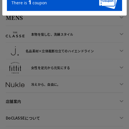
LADIES
MENS
本物を愉しむ、洗練スタイル
名品素材×立体裁断仕立ての
ハイエンドライン
女性を足元から
元気にする
冷えから、
自由に。
店舗案内
DoCLASSEについて