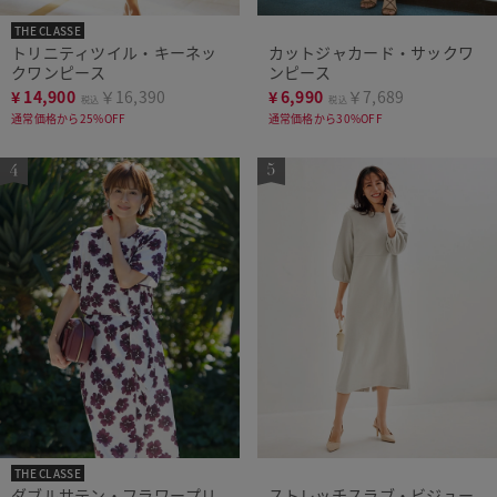
THE CLASSE
トリニティツイル・キーネッ
カットジャカード・サックワ
クワンピース
ンピース
¥
14,900
￥16,390
¥
6,990
￥7,689
税込
税込
通常価格から25%OFF
通常価格から30%OFF
THE CLASSE
ダブルサテン・フラワープリ
ストレッチスラブ・ビジュー