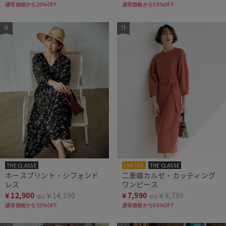
通常価格から20%OFF
通常価格から55%OFF
THE CLASSE
LIMITED
THE CLASSE
ホースプリント・シフォンド
二重織カルゼ・カッティング
レス
ワンピース
¥
12,900
￥14,190
¥
7,990
￥8,789
税込
税込
通常価格から35%OFF
通常価格から65%OFF