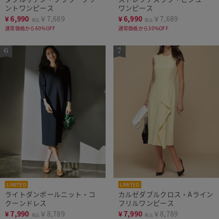
ントワンピース
ワンピース
¥
6,990
￥7,689
¥
6,990
￥7,689
税込
税込
通常価格から60%OFF
通常価格から30%OFF
LIMITED
LIMITED
ライトダンボールニット・コ
カルゼダブルクロス・Aライン
クーンドレス
フリルワンピース
¥
7,990
￥8,789
¥
7,990
￥8,789
税込
税込