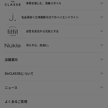
本物を愉しむ、洗練スタイル
名品素材×立体裁断仕立ての
ハイエンドライン
女性を足元から
元気にする
冷えから、
自由に。
店舗案内
DoCLASSEについて
ニュース
よくあるご質問