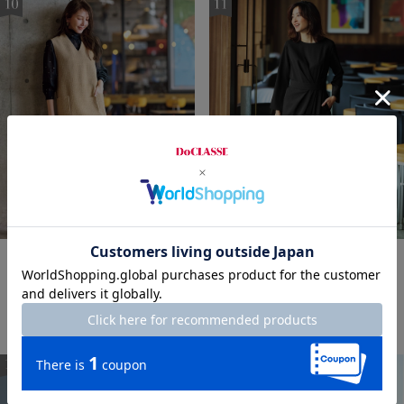
LIMITED
LIMITED
ツイード・Vネックジャンパー
グラシエツイル・ウエストド
スカート
レープワンピ―ス
¥
5,990
￥6,589
¥
15,900
￥17,490
税込
税込
通常価格から53%OFF
通常価格から20%OFF