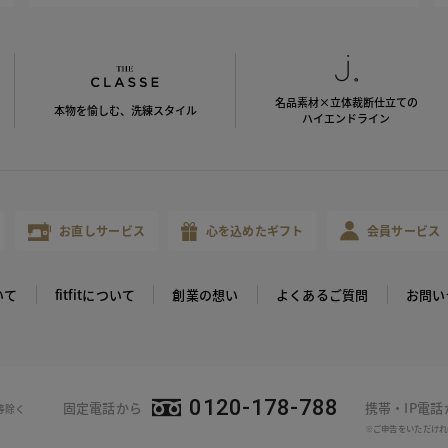
名品素材×立体裁断仕立ての
本物を愉しむ、洗練スタイル
ハイエンドライン
お直しサービス
心を込めたギフト
会員サービス
いて
fitfitについて
創業の想い
よくあるご質問
お問い
0120-178-788
固定電話から
携帯・IP電
等除く
※ご申告をいただけれ