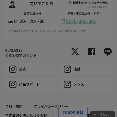
電話でご相談
受付時間 9:00～21:00 年中無休
※年末年始等除く
固定電話から
携帯・IP電話から（有料）
0120-178-788
0570-003-003
※ご申告をいただければ、こちらから折り返しお電話いたします
DoCLASSE
公式SNSアカウント
公式
店舗
商品サポート
メンズ
ご利用規約
プライバシーポリシー
特定商取引法に基づく表記
推奨環境
企業情報