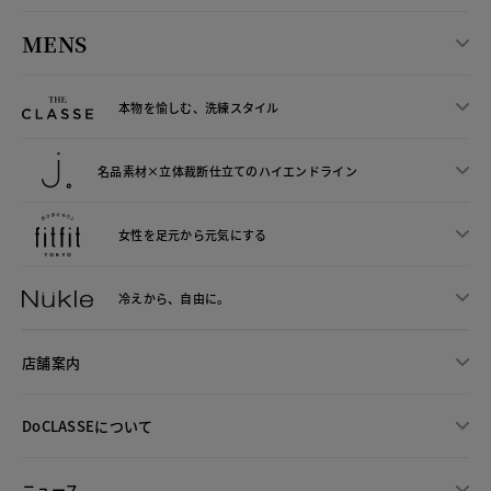
MENS
本物を愉しむ、洗練スタイル
名品素材×立体裁断仕立ての
ハイエンドライン
女性を足元から
元気にする
冷えから、
自由に。
店舗案内
DoCLASSEについて
ニュース