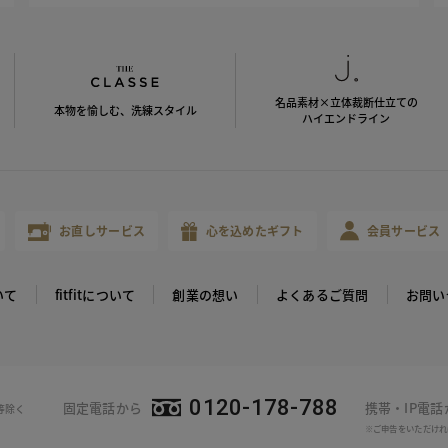
名品素材×立体裁断仕立ての
本物を愉しむ、洗練スタイル
ハイエンドライン
お直しサービス
心を込めたギフト
会員サービス
いて
fitfitについて
創業の想い
よくあるご質問
お問い
0120-178-788
固定電話から
携帯・IP電
等除く
※ご申告をいただけれ