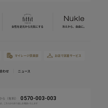
女性を足元から
元気にする
冷えから、
自由に。
マイレージ倶楽部
お店で試着サービス
合わせ
ニュース
0570-003-003
話から（有料）
ば、こちらから折り返しお電話いたします