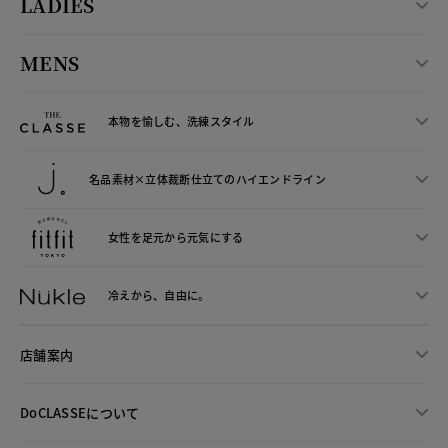
LADIES
MENS
本物を愉しむ、洗練スタイル
名品素材×立体裁断仕立ての
ハイエンドライン
女性を足元から
元気にする
冷えから、
自由に。
店舗案内
DoCLASSEについて