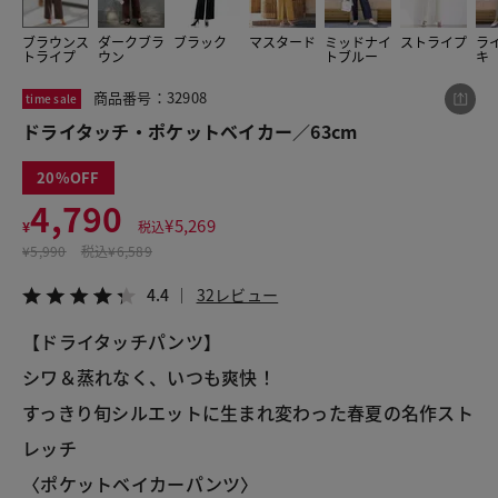
ブラウンス
ダークブラ
ブラック
マスタード
ミッドナイ
ストライプ
ラ
トライプ
ウン
トブルー
キ
この商品をシェアする
商品番号：32908
time sale
ドライタッチ・ポケットベイカー／63cm
ドライタッチ・ポケットベイカー／63cm
¥4,790
税込¥5,269
20
4.4
32レビュー
4,790
¥
5,269
¥
税込
¥
5,990
税込
¥6,589
4.4
32レビュー
LINE
X
メール
【ドライタッチパンツ】
シワ＆蒸れなく、いつも爽快！
すっきり旬シルエットに生まれ変わった春夏の名作スト
レッチ
〈ポケットベイカーパンツ〉