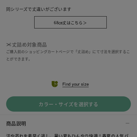
同シリーズで丈違いがございます
68㎝丈はこちら＞
丈詰め対象商品
ご購入前のショッピングカートページで「丈詰め」にて寸法を選択するこ
とができます。
Find your size
カラー・サイズを選択する
商品説明
汗や蒸れを素早く逃し、暑い夏もひんやり快適！春夏の人気パ