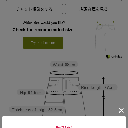
チャット相談をする
店頭在庫を見る
Check the recommended size
Try this item on
Waist
68cm
Rise length
27cm
Hip
94.5cm
Thickness of thigh
32.5cm
Inseam length
63cm