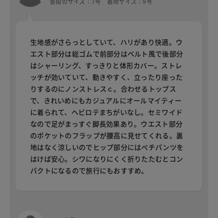
普段のサイズ：7号 着用サイズ：9号
生地感がさらっとしていて、ハリがあり快適。ウ
エスト部分は総ゴムで前部分はベルト風で後部分
はシャーリング、すっきりと体形カバー。ストレ
ッチが効いていて、動きやすく、立ったり座った
りするのにノンストレスｃ。合わせるトップス
で、きれいめにもカジュアルにオールマイティー
に着られて、ヘビロテまちがいなし。セミワイド
なので足がまっすぐ脚長効果あり。ウエスト部分
のポケットのフラップが腰高に見せてくれる。裏
地はなく涼しいのでヒップ部分にはペチパンツを
はけば安心。シワになりにくく折りたたむとコン
パクトになるので旅行にもおすすめ。