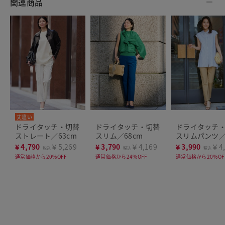
関連商品
丈違い
ドライタッチ・切替
ドライタッチ・切替
ドライタッチ
ストレート／63cm
スリム／68cm
スリムパンツ
63cm
¥
4,790
￥5,269
¥
3,790
￥4,169
¥
3,990
￥4,
税込
税込
税込
通常価格から20%OFF
通常価格から24%OFF
通常価格から20%OF