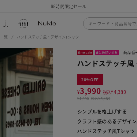
88時間限定セール
ー一覧
ハンドステッチ風・デザインTシャツ
商品番号
time sale
まとめ買い対象
ハンドステッチ風
20
3,990
¥
¥
4,389
税込
¥
4,990
税込
¥5,489
シンプルを格上げする
クラフト感のあるデザイン
ハンドステッチ風Tシャツ