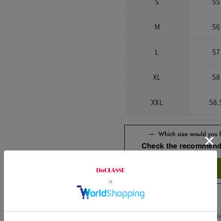
S
55
M
56
L
57
XL
58
XXL
58.
Check the recommend
Try this item on
Shoulde