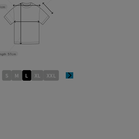
8cm
ngth
57cm
S
M
L
XL
XXL