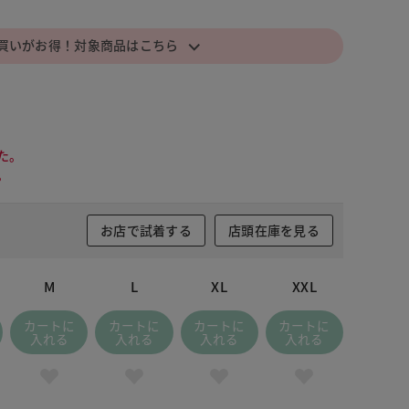
⌵
買いがお得！対象商品はこちら
た。
。
お店で試着する
店頭在庫を見る
M
L
XL
XXL
カートに
カートに
カートに
カートに
入れる
入れる
入れる
入れる
ライトグレー