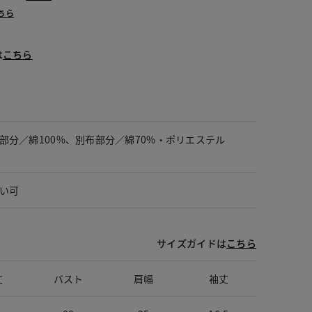
ちら
は
こちら
部分／綿100%、別布部分／綿70%・ポリエステル
い可
サイズガイドは
こちら
丈
バスト
肩幅
袖丈