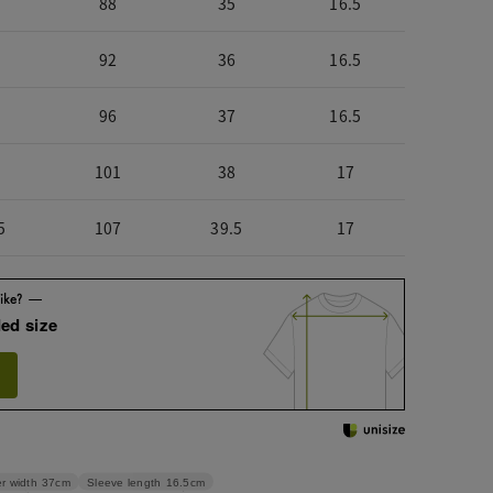
88
35
16.5
92
36
16.5
96
37
16.5
101
38
17
5
107
39.5
17
ed size
Sleeve length
16.5cm
r width
37cm