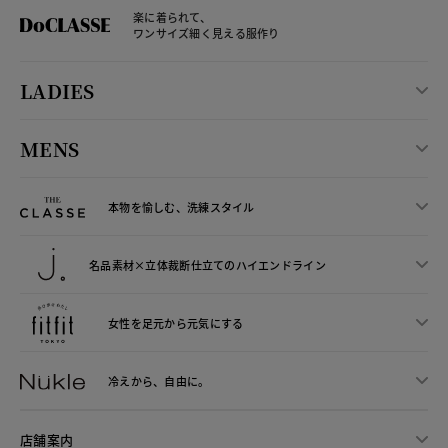
楽に着られて、
ワンサイズ細く見える服作り
LADIES
MENS
本物を愉しむ、洗練スタイル
名品素材×立体裁断仕立ての
ハイエンドライン
女性を足元から
元気にする
冷えから、
自由に。
店舗案内