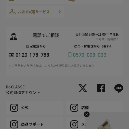
お店で試着サービス
電話でご相談
受付時間 9:00～21:00 年中無休
※年末年始等除く
固定電話から
携帯・IP電話から（有料）
0120-178-788
0570-003-003
※ご申告をいただければ、こちらから折り返しお電話いたします
DoCLASSE
公式SNSアカウント
公式
店舗
商品サポート
メンズ