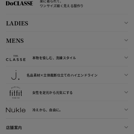
楽に着られて、
ワンサイズ細く見える服作り
LADIES
MENS
本物を愉しむ、洗練スタイル
名品素材×立体裁断仕立ての
ハイエンドライン
女性を足元から
元気にする
冷えから、
自由に。
店舗案内