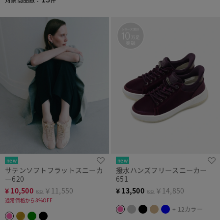
new
new
サテンソフトフラットスニーカ
撥水ハンズフリースニーカー
ー620
651
¥
10,500
￥11,550
¥
13,500
￥14,850
税込
税込
通常価格から8%OFF
+ 12カラー