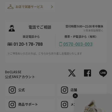
お店で試着サービス
電話でご相談
受付時間 9:00～21:00 年中無休
※年末年始等除く
固定電話から
携帯・IP電話から（有料）
0120-178-788
0570-003-003
※ご申告をいただければ、こちらから折り返しお電話いたします
DoCLASSE
公式SNSアカウント
公式
店舗
商品サポート
メンズ