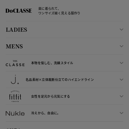
楽に着られて、
ワンサイズ細く見える服作り
LADIES
MENS
本物を愉しむ、洗練スタイル
名品素材×立体裁断仕立ての
ハイエンドライン
女性を足元から
元気にする
冷えから、
自由に。