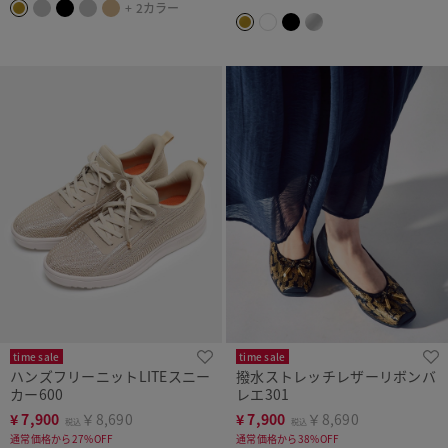
+ 2カラー
time sale
time sale
ハンズフリーニットLITEスニー
撥水ストレッチレザーリボンバ
カー600
レエ301
¥
7,900
￥8,690
¥
7,900
￥8,690
税込
税込
通常価格から27%OFF
通常価格から38%OFF