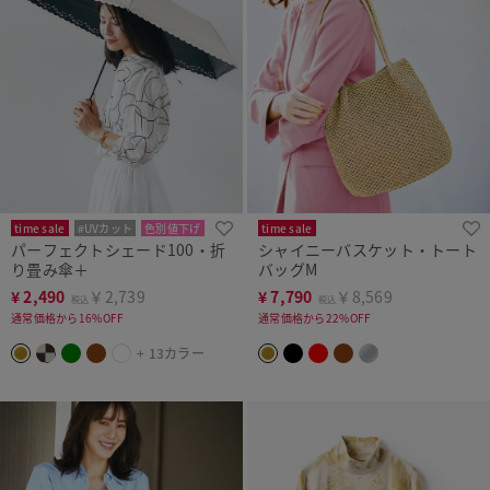
time sale
#UVカット
色別値下げ
time sale
パーフェクトシェード100・折
シャイニーバスケット・トート
り畳み傘＋
バッグM
¥
2,490
￥2,739
¥
7,790
￥8,569
税込
税込
通常価格から16%OFF
通常価格から22%OFF
+ 13カラー