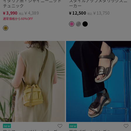
イタリア糸・シャイニーニット
スタイルアップメタリックスニ
チュニック
ーカー
¥
3,990
￥4,389
¥
12,500
￥13,750
税込
税込
通常価格から60%OFF
new
new