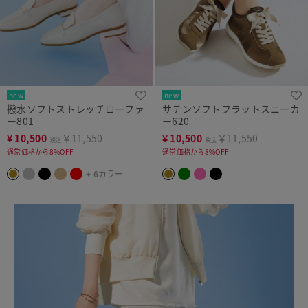
new
new
撥水ソフトストレッチローファ
サテンソフトフラットスニーカ
ー801
ー620
¥
10,500
￥11,550
¥
10,500
￥11,550
税込
税込
通常価格から8%OFF
通常価格から8%OFF
+ 6カラー