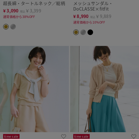
超長綿・タートルネック／総柄
メッシュサンダル・
DoCLASSE×fitfit
¥
3,090
￥3,399
税込
¥
8,990
￥9,889
通常価格から38%OFF
税込
通常価格から10%OFF
time sale
time sale