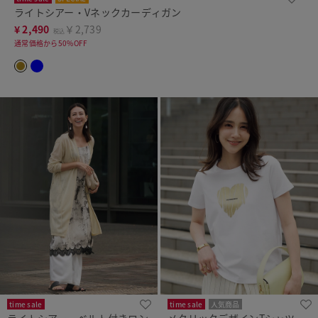
ライトシアー・Vネックカーディガン
¥
2,490
￥2,739
税込
通常価格から50%OFF
time sale
time sale
人気商品
ライトシアー・ベルト付きロン
メタリックデザインTシャツ