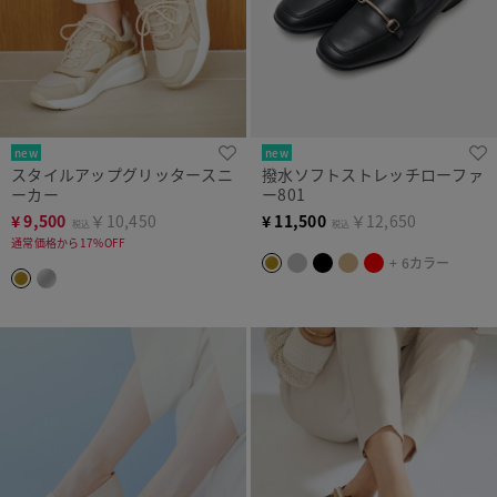
new
new
スタイルアップグリッタースニ
撥水ソフトストレッチローファ
ーカー
ー801
¥
9,500
￥10,450
¥
11,500
￥12,650
税込
税込
通常価格から17%OFF
+ 6カラー