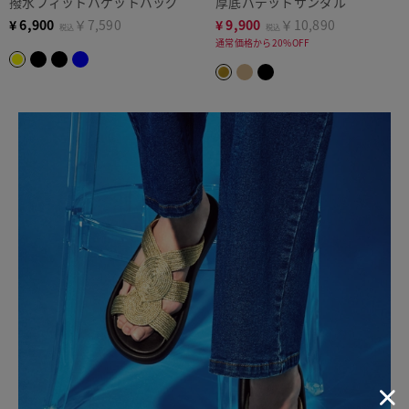
撥水フィットバゲットバッグ
厚底パデットサンダル
¥
6,900
￥7,590
¥
9,900
￥10,890
税込
税込
通常価格から20%OFF