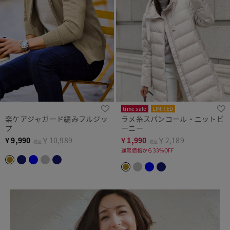
time sale
LIMITED
楽ケアジャガード編みフルジッ
ラメ糸スパンコール・ニットビ
プ
ーニー
¥
9,990
￥10,989
¥
1,990
￥2,189
税込
税込
通常価格から33%OFF