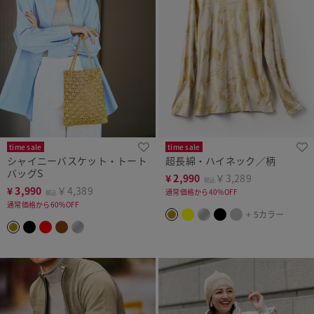
time sale
time sale
シャイニーバスケット・トート
超長綿・ハイネック／柄
バッグS
¥
2,990
￥3,289
税込
¥
3,990
￥4,389
通常価格から40%OFF
税込
通常価格から60%OFF
+ 5カラー