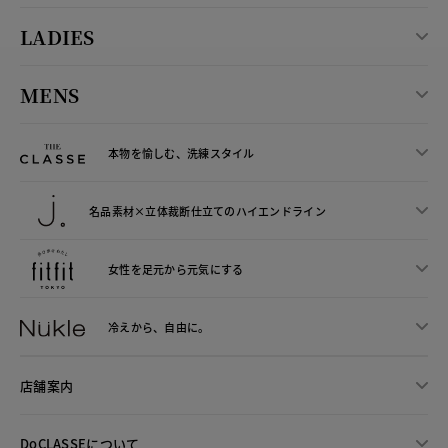
LADIES
MENS
本物を愉しむ、洗練スタイル
名品素材×立体裁断仕立ての
ハイエンドライン
女性を足元から
元気にする
冷えから、
自由に。
店舗案内
DoCLASSEについて