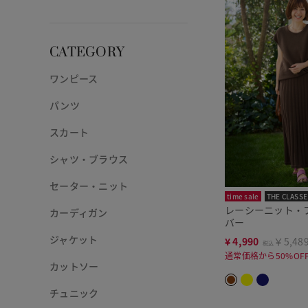
CATEGORY
ワンピース
パンツ
スカート
シャツ・ブラウス
セーター・ニット
time sale
THE CLASSE
レーシーニット・
カーディガン
バー
ジャケット
¥
4,990
￥5,48
税込
通常価格から50%OF
カットソー
チュニック