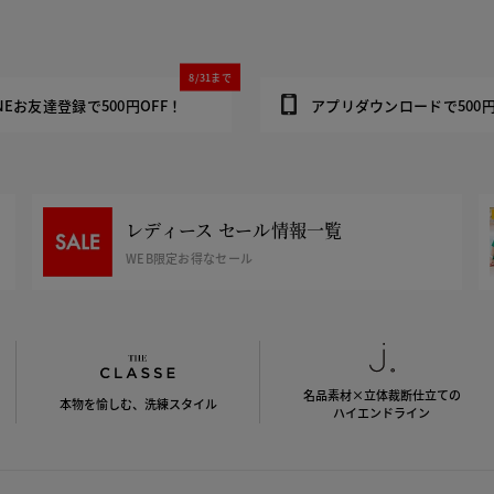
8/31まで
INEお友達登録で500円OFF！
アプリダウンロードで500円
レディース セール情報一覧
WEB限定お得なセール
名品素材×立体裁断仕立ての
本物を愉しむ、洗練スタイル
ハイエンドライン