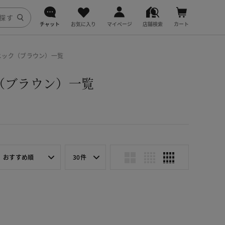
チャット
お気に入り
マイページ
店舗検索
カート
DoCLASSE
チュニック（ブラウン）一覧
j.
ク（ブラウン）一覧
fitfit
おすすめ順
30件