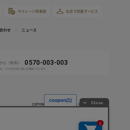
マイレージ倶楽部
お店で試着サービス
合わせ
ニュース
0570-003-003
話から（有料）
ば、こちらから折り返しお電話いたします
COPYRIGHT © DoCLASSE ALL RIGHTS RESERVED.