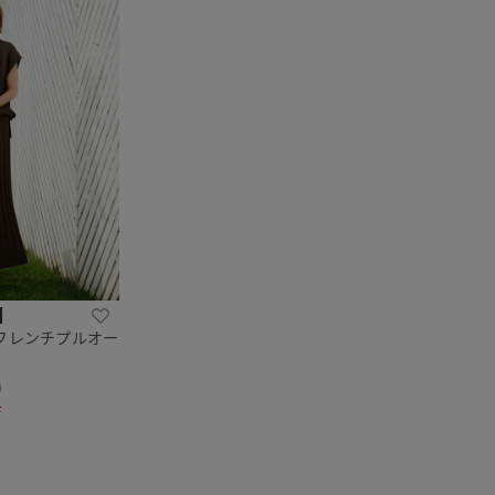
フレンチプルオー
9
F