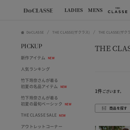
LADIES
MENS
DoCLASSE
THE CLASSE(ザクラス)
THE CLASSE(
THE C
PICKUP
新作アイテム
NEW
人気ランキング
竹下玲奈さんが着る
初夏の名品アイテム
NEW
1件
ございます。
竹下玲奈さんが着る
初夏の最旬ベーシック
NEW
商品を探す
THE CLASSE SALE
NEW
アウトレットコーナー