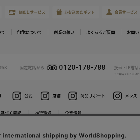
お直しサービス
心を込めたギフト
会員サービス
いて
fitfitについて
創業の想い
よくあるご質問
お問い
0120-178-788
固定電話から
携帯・IP電
等除く
※ご申告をいただけれ
公式
店舗
商品サポート
メンズ
に基づく表記
推奨環境
企業情報