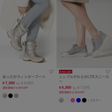
time sale
あったかウィンターブーツ
シンプルやわらかLITEスニーカ
ー
¥
7,900
￥8,690
税込
¥
6,900
￥7,590
通常価格から46%OFF
税込
通常価格から36%OFF
+ 3カラー