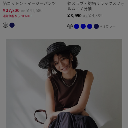
箔コットン・イージーパンツ
綿スラブ・総柄リラックスフォ
ルム／７分袖
¥
37,800
￥41,580
税込
¥
3,990
￥4,389
通常価格から30%OFF
税込
+ 3カラー