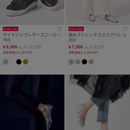
time sale
time sale
サイドジップレザースニーカー
撥水ストレッチスクエアバレエ
700
260
¥
9,900
￥10,890
¥
7,900
￥8,690
税込
税込
通常価格から28%OFF
通常価格から38%OFF