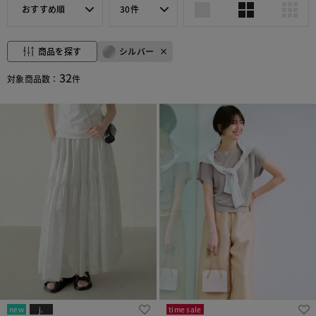
おすすめ順
30件
商品を探す
シルバー
32
対象商品数：
件
new
j.
time sale