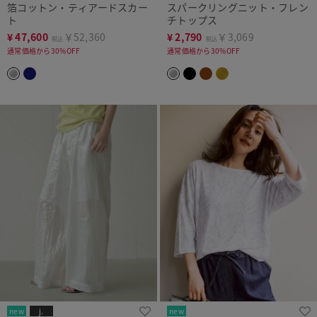
箔コットン・ティアードスカー
スパークリングニット・フレン
ト
チトップス
¥
47,600
￥52,360
¥
2,790
￥3,069
税込
税込
通常価格から30%OFF
通常価格から30%OFF
new
j.
new