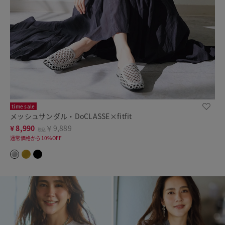
time sale
メッシュサンダル・DoCLASSE×fitfit
¥
8,990
￥9,889
税込
通常価格から10%OFF