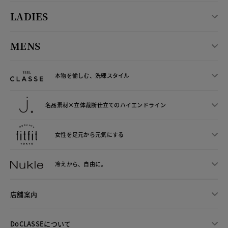
LADIES
MENS
本物を愉しむ、洗練スタイル
名品素材×立体裁断仕立ての
ハイエンドライン
女性を足元から
元気にする
冷えから、
自由に。
店舗案内
DoCLASSEについて