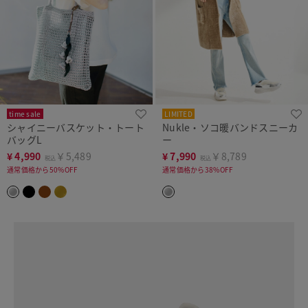
time sale
LIMITED
シャイニーバスケット・トート
Nukle・ソコ暖バンドスニーカ
バッグL
ー
¥
4,990
￥5,489
¥
7,990
￥8,789
税込
税込
通常価格から50%OFF
通常価格から38%OFF