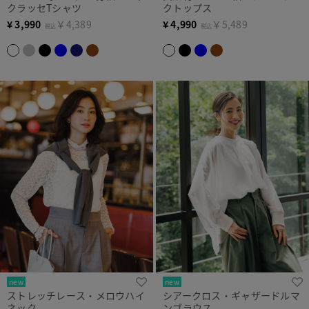
クラッセTシャツ
クトップス
¥
3,990
￥4,389
¥
4,990
￥5,489
税込
税込
new
new
ストレッチレース・メロウハイ
シアークロス・ギャザードルマ
ネック
ンブラウス