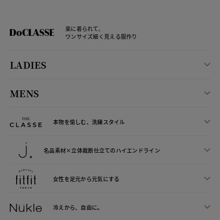
楽に着られて、
ワンサイズ細く見える服作り
LADIES
MENS
本物を愉しむ、洗練スタイル
名品素材×立体裁断仕立ての
ハイエンドライン
女性を足元から
元気にする
冷えから、
自由に。