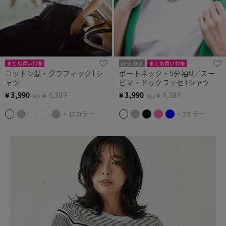
まとめ買い対象
new! DoT
まとめ買い対象
コットン混・グラフィックTシ
ボートネック・5分袖N／スー
ャツ
ピマ・ドゥクラッセTシャツ
¥
3,990
￥4,389
¥
3,990
￥4,389
税込
税込
+ 10カラー
+ 2カラー