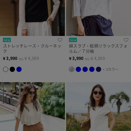
new
new
ストレッチレース・クルーネッ
綿スラブ・総柄リラックスフォ
ク
ルム／７分袖
¥
3,990
￥4,389
¥
3,990
￥4,389
税込
税込
+ 3カラー