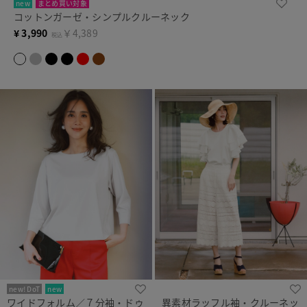
new
まとめ買い対象
コットンガーゼ・シンプルクルーネック
¥
3,990
￥4,389
税込
new! DoT
new
ワイドフォルム／７分袖・ドゥ
異素材ラッフル袖・クルーネッ