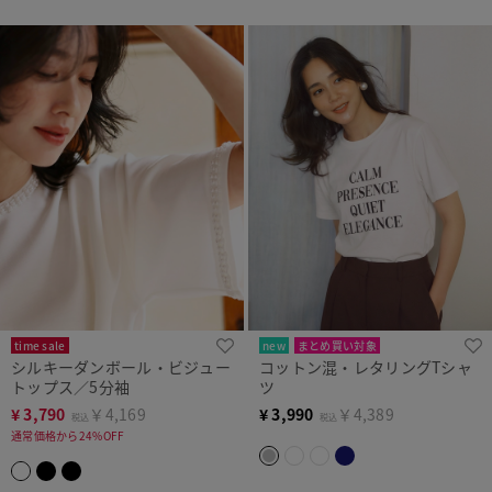
time sale
new
まとめ買い対象
シルキーダンボール・ビジュー
コットン混・レタリングTシャ
WEB・店舗限定
トップス／5分袖
ツ
¥
3,790
￥4,169
¥
3,990
￥4,389
税込
税込
通常価格から24%OFF