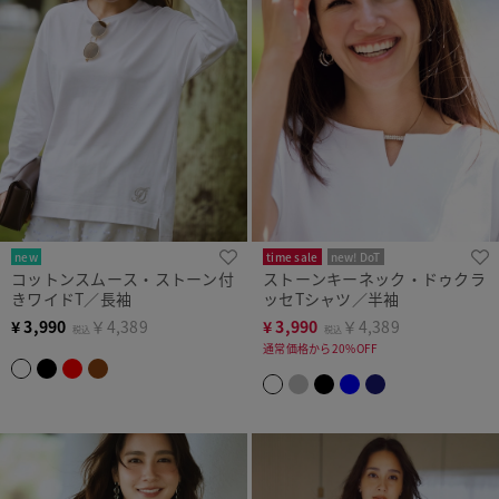
new
time sale
new! DoT
コットンスムース・ストーン付
ストーンキーネック・ドゥクラ
まとめ買い対象
きワイドT／長袖
ッセTシャツ／半袖
¥
3,990
￥4,389
¥
3,990
￥4,389
税込
税込
通常価格から20%OFF