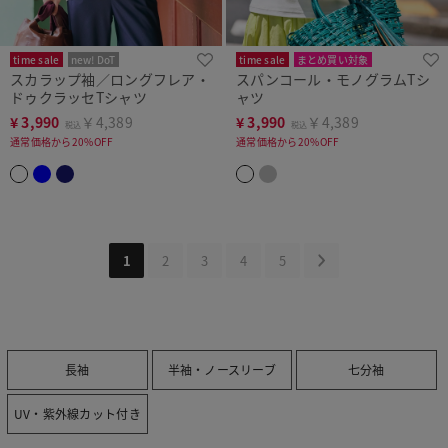
time sale
new! DoT
time sale
まとめ買い対象
スカラップ袖／ロングフレア・
スパンコール・モノグラムTシ
まとめ買い対象
ドゥクラッセTシャツ
ャツ
¥
3,990
￥4,389
¥
3,990
￥4,389
税込
税込
通常価格から20%OFF
通常価格から20%OFF
1
2
3
4
5
長袖
半袖・ノースリーブ
七分袖
UV・紫外線カット付き