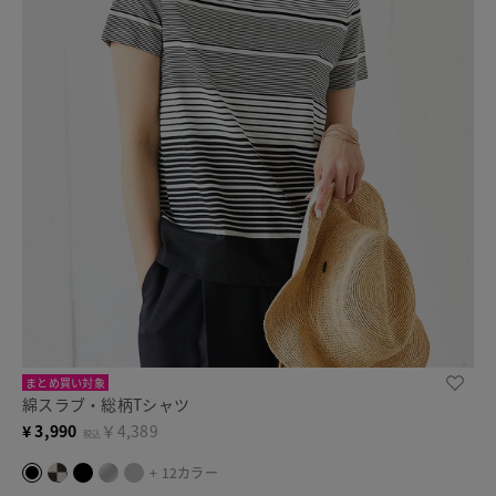
まとめ買い対象
綿スラブ・総柄Tシャツ
¥
3,990
￥4,389
税込
+ 12カラー