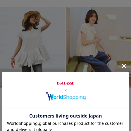
time sale
time sale
ポーチプレゼント
異素材ペプラム・立ち衿Vネッ
UVスラブ・ギャザーハイネッ
洗濯機可
クトップス
ク／フレンチ袖
¥
3,990
￥4,389
¥
2,790
￥3,069
税込
税込
通常価格から20%OFF
通常価格から30%OFF
+ 2カラー