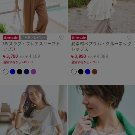
time sale
ポーチプレゼント
time sale
UVスラブ・フレアスリーブト
異素材ペプラム・クルーネック
洗濯機可
ップス
トップス
¥
3,790
￥4,169
¥
3,990
￥4,389
税込
税込
通常価格から24%OFF
通常価格から20%OFF