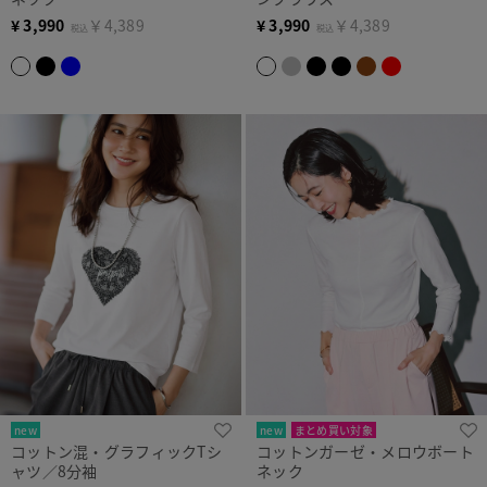
¥
3,990
￥4,389
¥
3,990
￥4,389
税込
税込
new
new
まとめ買い対象
コットン混・グラフィックTシ
コットンガーゼ・メロウボート
ャツ／8分袖
ネック