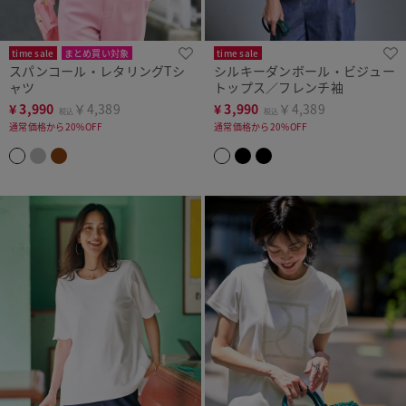
time sale
まとめ買い対象
time sale
スパンコール・レタリングTシ
シルキーダンボール・ビジュー
ャツ
トップス／フレンチ袖
¥
3,990
￥4,389
¥
3,990
￥4,389
税込
税込
通常価格から20%OFF
通常価格から20%OFF