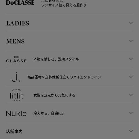
楽に着られて、
ワンサイズ細く見える服作り
LADIES
MENS
本物を愉しむ、洗練スタイル
名品素材×立体裁断仕立ての
ハイエンドライン
女性を足元から
元気にする
冷えから、
自由に。
店舗案内