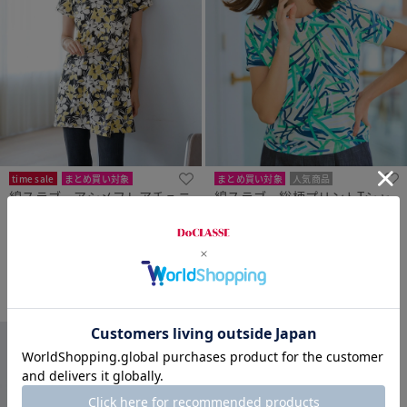
time sale
まとめ買い対象
まとめ買い対象
人気商品
綿スラブ・アシメフレアチュニ
綿スラブ・総柄プリントTシャ
人気商品
ック
ツ
¥
3,990
￥4,389
¥
3,990
￥4,389
税込
税込
通常価格から20%OFF
+ 6カラー
+ 11カラー