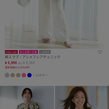
time sale
まとめ買い対象
人気商品
綿スラブ・アシメフレアチュニック
¥
3,990
￥4,389
税込
通常価格から20%OFF
+ 11カラー