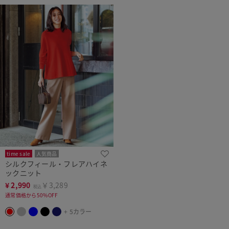
time sale
人気商品
シルクフィール・フレアハイネ
ックニット
¥
2,990
￥3,289
税込
通常価格から50%OFF
+ 5カラー