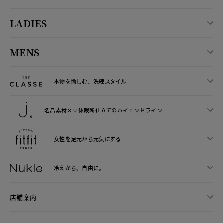
LADIES
MENS
本物を愉しむ、洗練スタイル
名品素材×立体裁断仕立ての
ハイエンドライン
女性を足元から
元気にする
冷えから、
自由に。
店舗案内