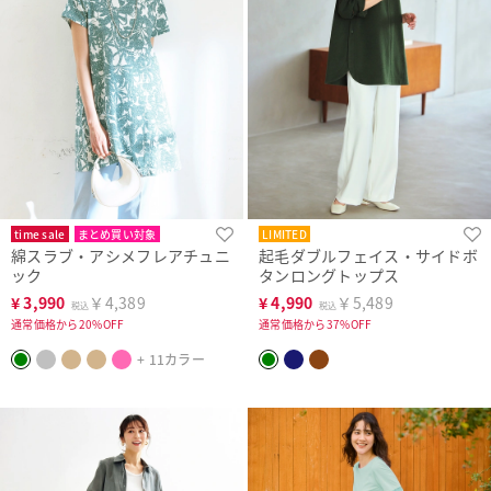
time sale
まとめ買い対象
LIMITED
綿スラブ・アシメフレアチュニ
起毛ダブルフェイス・サイドボ
人気商品
ック
タンロングトップス
¥
3,990
￥4,389
¥
4,990
￥5,489
税込
税込
通常価格から20%OFF
通常価格から37%OFF
+ 11カラー