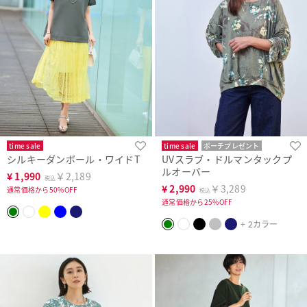
time sale
time sale
ポーチプレゼント
シルキーダンボール・ワイドT
UVスラブ・ドルマンタックプ
WEB限定
洗濯機可
ルオーバー
¥
1,990
￥2,189
税込
¥
2,990
￥3,289
通常価格から50%OFF
税込
通常価格から25%OFF
+ 2カラー