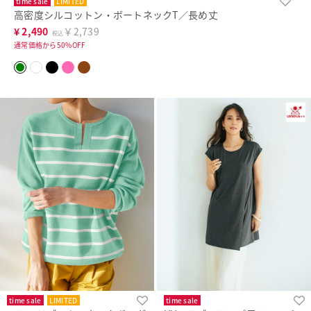
time sale
LIMITED
高密度シルコットン・ボートネックT／長め丈
¥
2,490
￥2,739
税込
通常価格から50%OFF
time sale
LIMITED
time sale