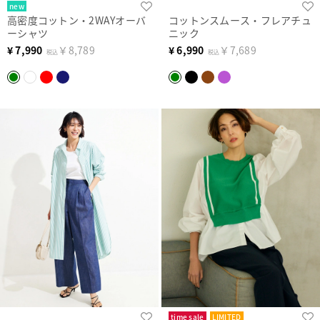
new
高密度コットン・2WAYオーバ
コットンスムース・フレアチュ
ーシャツ
ニック
¥
7,990
￥8,789
¥
6,990
￥7,689
税込
税込
time sale
LIMITED