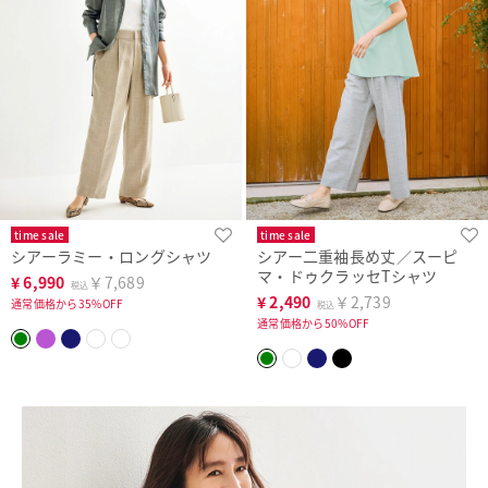
time sale
time sale
シアーラミー・ロングシャツ
シアー二重袖長め丈／スーピ
マ・ドゥクラッセTシャツ
¥
6,990
￥7,689
税込
¥
2,490
￥2,739
通常価格から35%OFF
税込
通常価格から50%OFF