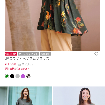
time sale
ポーチプレゼント
洗濯機可
UVスラブ・ペプラムブラウス
¥
1,990
￥2,189
税込
通常価格から50%OFF