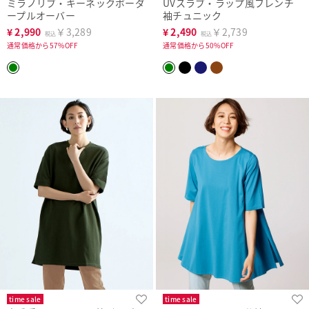
ミラノリブ・キーネックボーダ
UVスラブ・ラップ風フレンチ
ープルオーバー
袖チュニック
¥
2,990
￥3,289
¥
2,490
￥2,739
税込
税込
通常価格から57%OFF
通常価格から50%OFF
time sale
time sale