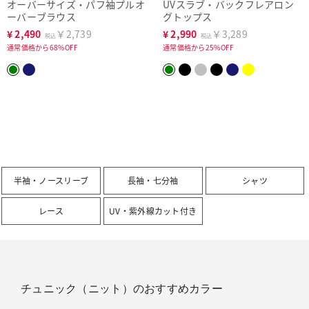
オーバーサイズ・パフ袖プルオ
UVスラブ・バックフレアロン
洗濯機可
ーバーブラウス
グトップス
¥
2,490
￥2,739
¥
2,990
￥3,289
税込
税込
通常価格から68%OFF
通常価格から25%OFF
半袖・ノースリーブ
長袖・七分袖
シャツ
レース
UV・紫外線カット付き
チュニック（ニット）のおすすめカラー