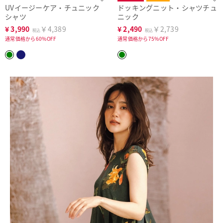
UVイージーケア・チュニック
ドッキングニット・シャツチュ
シャツ
ニック
¥
3,990
￥4,389
¥
2,490
￥2,739
税込
税込
通常価格から60%OFF
通常価格から75%OFF