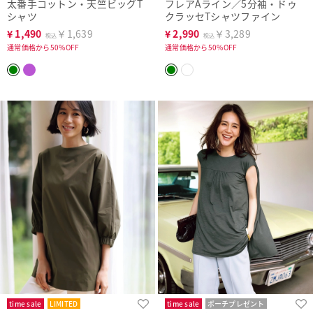
太番手コットン・天竺ビッグT
フレアAライン／5分袖・ドゥ
シャツ
クラッセTシャツファイン
¥
1,490
￥1,639
¥
2,990
￥3,289
税込
税込
通常価格から50%OFF
通常価格から50%OFF
time sale
LIMITED
time sale
ポーチプレゼント