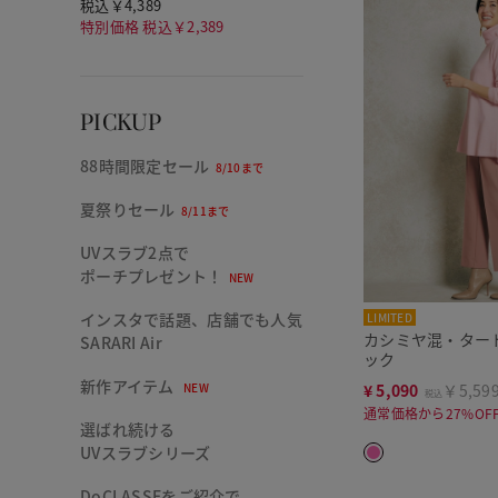
税込￥4,389
特別価格 税込￥2,389
PICKUP
88時間限定セール
8/10まで
夏祭りセール
8/11まで
UVスラブ2点で
ポーチプレゼント！
NEW
インスタで話題、店舗でも人気
LIMITED
カシミヤ混・ター
SARARI Air
ック
新作アイテム
¥
5,090
￥5,59
NEW
税込
通常価格から27%OF
選ばれ続ける
UVスラブシリーズ
DoCLASSEをご紹介で