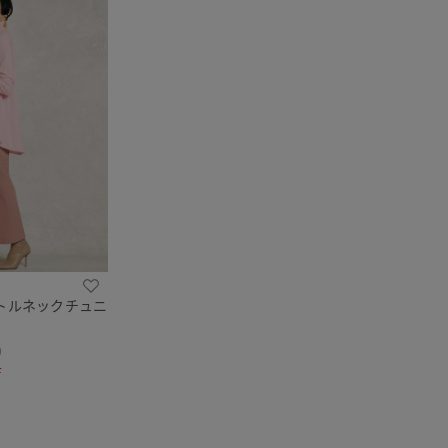
トルネックチュニ
9
F