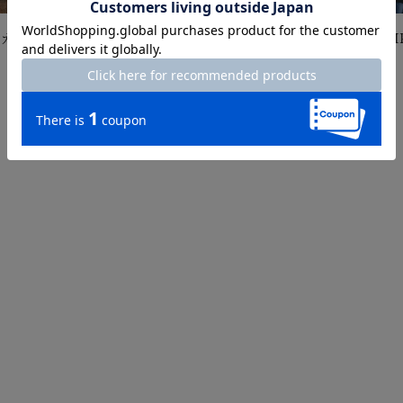
＆カーデ
STYLING TIPS Vol.42
STYLING TIP
2026.7.16
2026.7.9