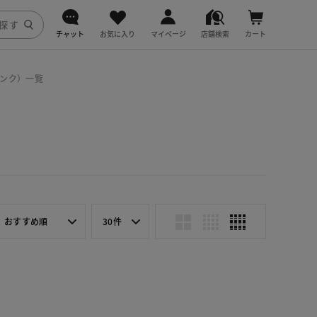
チャット
お気に入り
マイページ
店舗検索
カート
DoCLASSE
ピンク）一覧
j.
fitfit
おすすめ順
30件