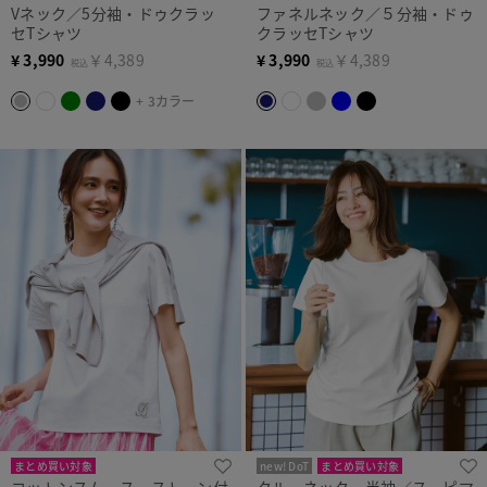
Vネック／5分袖・ドゥクラッ
ファネルネック／５分袖・ドゥ
まとめ買い対象
セTシャツ
クラッセTシャツ
¥
3,990
￥4,389
¥
3,990
￥4,389
税込
税込
+ 3カラー
まとめ買い対象
new! DoT
まとめ買い対象
コットンスムース・ストーン付
クルーネック・半袖／スーピマ