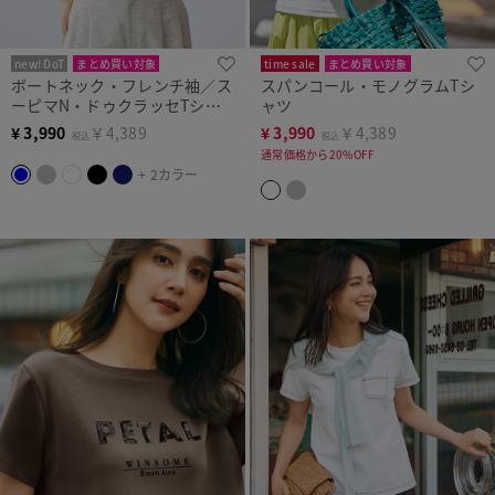
new! DoT
まとめ買い対象
time sale
まとめ買い対象
ボートネック・フレンチ袖／ス
スパンコール・モノグラムTシ
ーピマN・ドゥクラッセTシャ
ャツ
ツ
¥
3,990
￥4,389
¥
3,990
￥4,389
税込
税込
通常価格から20%OFF
+ 2カラー