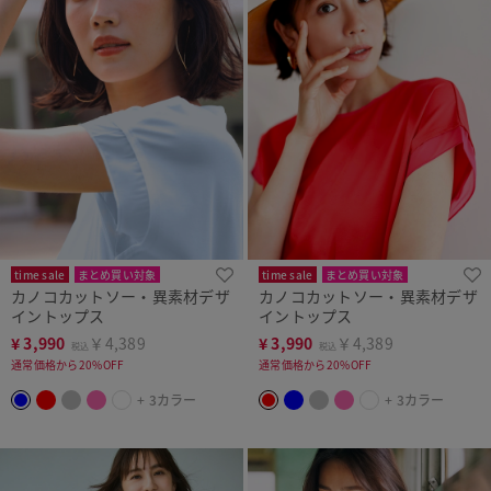
time sale
まとめ買い対象
time sale
まとめ買い対象
カノコカットソー・異素材デザ
カノコカットソー・異素材デザ
イントップス
イントップス
¥
3,990
￥4,389
¥
3,990
￥4,389
税込
税込
通常価格から20%OFF
通常価格から20%OFF
+ 3カラー
+ 3カラー