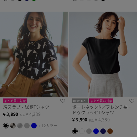
まとめ買い対象
new! DoT
まとめ買い対象
綿スラブ・総柄Tシャツ
ボートネックN／フレンチ袖・
ドゥクラッセTシャツ
¥
3,990
￥4,389
税込
¥
3,990
￥4,389
税込
+ 12カラー