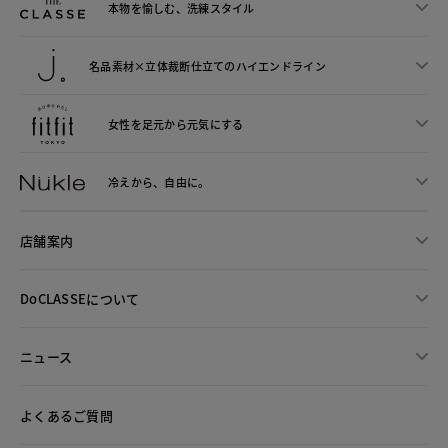
本物を愉しむ、洗練スタイル
名品素材×立体裁断仕立ての
ハイエンドライン
女性を足元から
元気にする
冷えから、
自由に。
店舗案内
DoCLASSEについて
ニュース
よくあるご質問