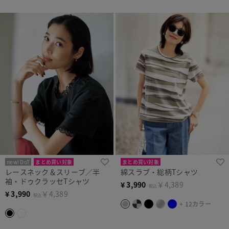
new! DoT
まとめ買い対象
まとめ買い対象
レースネック＆スリーブ／半
綿スラブ・総柄Tシャツ
袖・ドゥクラッセTシャツ
¥
3,990
￥4,389
税込
¥
3,990
￥4,389
税込
+ 12カラー