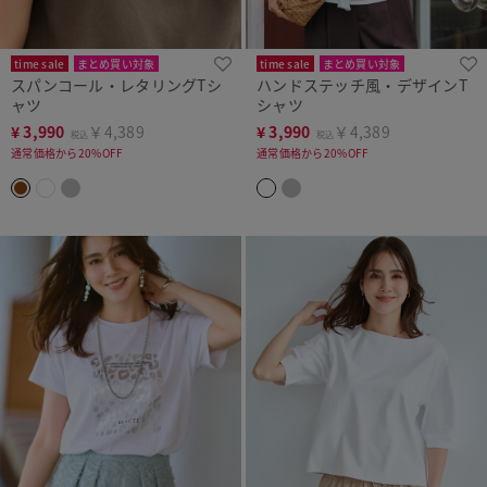
time sale
まとめ買い対象
time sale
まとめ買い対象
スパンコール・レタリングTシ
ハンドステッチ風・デザインT
ャツ
シャツ
¥
3,990
￥4,389
¥
3,990
￥4,389
税込
税込
通常価格から20%OFF
通常価格から20%OFF