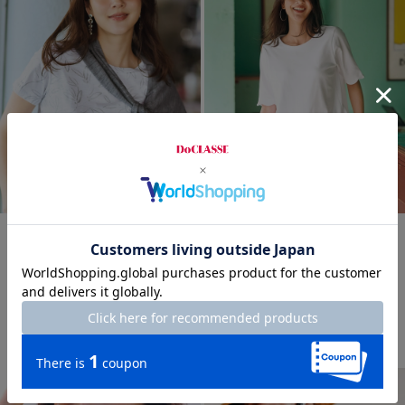
まとめ買い対象
time sale
new! DoT
綿スラブ・総柄Tシャツ
スカラップ袖／ロングフレア・
まとめ買い対象
ドゥクラッセTシャツ
¥
3,990
￥4,389
税込
¥
3,990
￥4,389
税込
+ 12カラー
通常価格から20%OFF