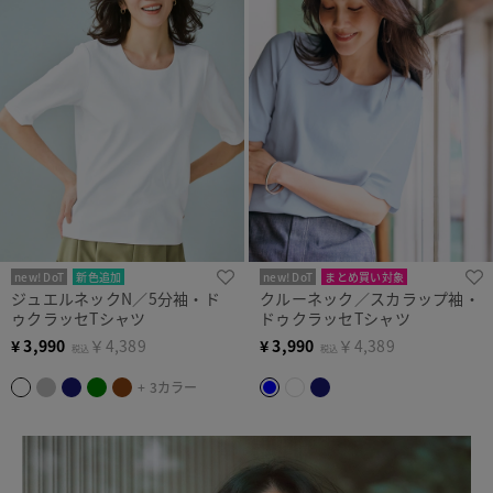
new! DoT
新色追加
new! DoT
まとめ買い対象
ジュエルネックN／5分袖・ド
クルーネック／スカラップ袖・
まとめ買い対象
ゥクラッセTシャツ
ドゥクラッセTシャツ
¥
3,990
￥4,389
¥
3,990
￥4,389
税込
税込
+ 3カラー