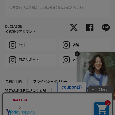
※ご申告をいただければ、こちらから折り返しお電話いたします
DoCLASSE
公式SNSアカウント
公式
店舗
商品サポート
メンズ
ご利用規約
プライバシーポリシー
特定商取引法に基づく表記
推奨環境
企業情報
COPYRIGHT © DoCLASSE ALL RIGHTS RESERVED.
HIT ITEM - T-SHIRT
税込￥4,389
まとめ買いなら税込