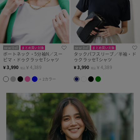
new! DoT
まとめ買い対象
new! DoT
まとめ買い対象
ボートネック・5分袖N／スー
タックパフスリーブ／半袖・ド
ピマ・ドゥクラッセTシャツ
ゥクラッセTシャツ
¥
3,990
￥4,389
¥
3,990
￥4,389
税込
税込
+ 2カラー