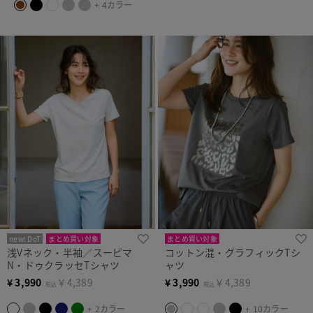
+ 4カラー
new! DoT
まとめ買い対象
まとめ買い対象
浅Vネック・半袖／スーピマ
コットン混・グラフィックTシ
N・ドゥクラッセTシャツ
ャツ
¥
3,990
￥4,389
¥
3,990
￥4,389
税込
税込
+ 2カラー
+ 10カラー