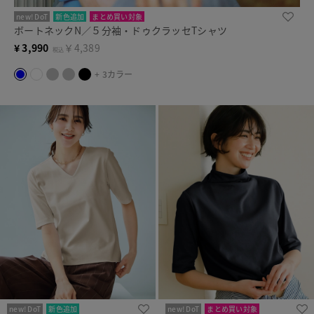
new! DoT
新色追加
まとめ買い対象
ボートネックN／５分袖・ドゥクラッセTシャツ
¥
3,990
￥4,389
税込
+ 3カラー
new! DoT
新色追加
new! DoT
まとめ買い対象