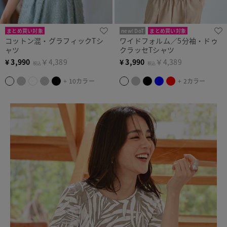
まとめ買い対象
new! DoT
まとめ買い対象
コットン混・グラフィックTシ
ワイドフォルム／5分袖・ドゥ
ャツ
クラッセTシャツ
¥
3,990
￥4,389
¥
3,990
￥4,389
税込
税込
+ 10カラー
+ 2カラー