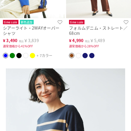
time sale
新色追加
time sale
シアーライト・2WAYオーバー
フォルムデニム・ストレート／
シャツ
68cm
¥
3,490
￥3,839
¥
4,990
￥5,489
税込
税込
通常価格から41%OFF
通常価格から28%OFF
+ 7カラー