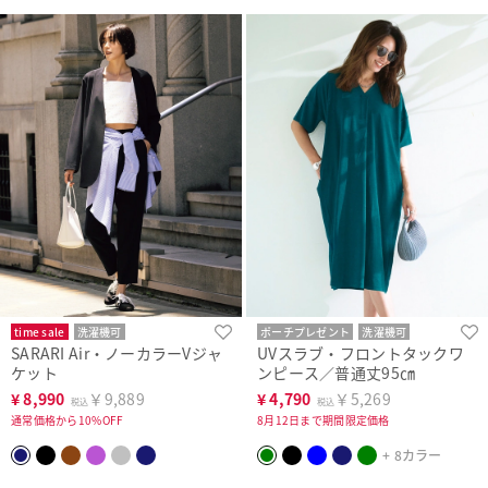
time sale
洗濯機可
ポーチプレゼント
洗濯機可
SARARI Air・ノーカラーVジャ
UVスラブ・フロントタックワ
ケット
ンピース／普通丈95㎝
¥
8,990
￥9,889
¥
4,790
￥5,269
税込
税込
通常価格から10%OFF
8月12日まで期間限定価格
+ 8カラー