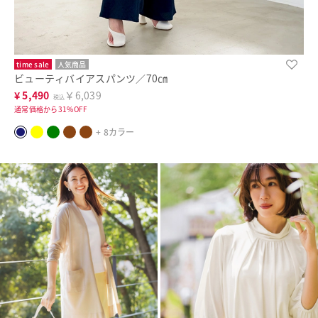
time sale
人気商品
ビューティバイアスパンツ／70㎝
¥
5,490
￥6,039
税込
通常価格から31%OFF
+ 8カラー