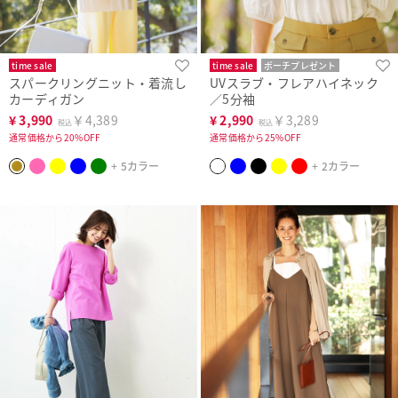
time sale
time sale
ポーチプレゼント
スパークリングニット・着流し
UVスラブ・フレアハイネック
洗濯機可
カーディガン
／5分袖
¥
3,990
￥4,389
¥
2,990
￥3,289
税込
税込
通常価格から20%OFF
通常価格から25%OFF
+ 5カラー
+ 2カラー