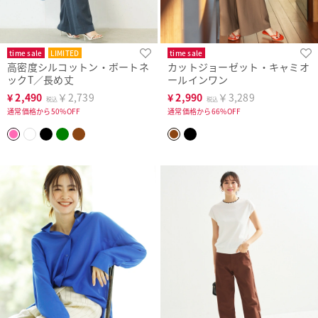
time sale
LIMITED
time sale
高密度シルコットン・ボートネ
カットジョーゼット・キャミオ
ックT／長め丈
ールインワン
¥
2,490
￥2,739
¥
2,990
￥3,289
税込
税込
通常価格から50%OFF
通常価格から66%OFF