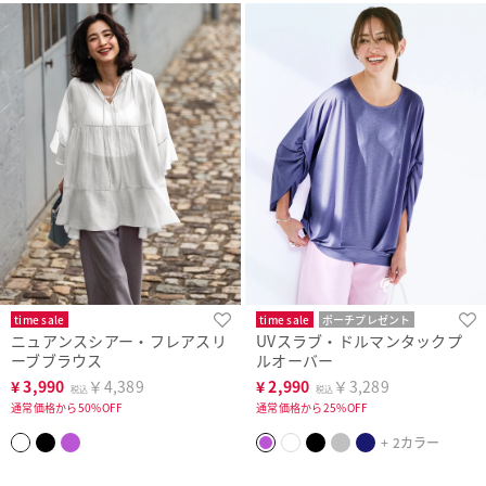
time sale
time sale
ポーチプレゼント
ニュアンスシアー・フレアスリ
UVスラブ・ドルマンタックプ
WEB限定
洗濯機可
ーブブラウス
ルオーバー
¥
3,990
￥4,389
¥
2,990
￥3,289
税込
税込
通常価格から50%OFF
通常価格から25%OFF
+ 2カラー