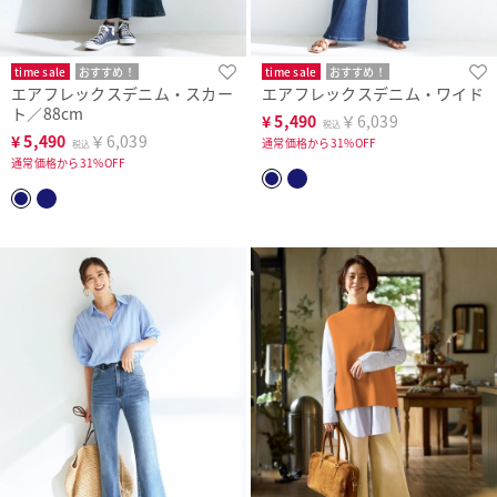
time sale
おすすめ！
time sale
おすすめ！
エアフレックスデニム・スカー
エアフレックスデニム・ワイド
ト／88cm
¥
5,490
￥6,039
税込
¥
5,490
￥6,039
通常価格から31%OFF
税込
通常価格から31%OFF