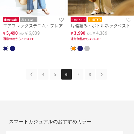
time sale
おすすめ！
time sale
LIMITED
エアフレックスデニム・フレア
片畦編み・ボトルネックベスト
¥
5,490
￥6,039
¥
3,990
￥4,389
税込
税込
通常価格から31%OFF
通常価格から33%OFF
4
5
6
7
8
スマートカジュアルのおすすめカラー