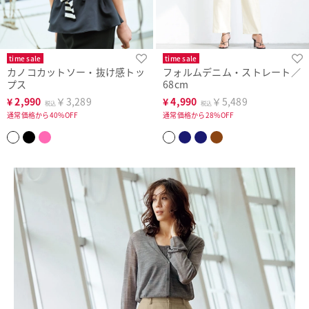
time sale
time sale
カノコカットソー・抜け感トッ
フォルムデニム・ストレート／
プス
68cm
¥
2,990
￥3,289
¥
4,990
￥5,489
税込
税込
通常価格から40%OFF
通常価格から28%OFF