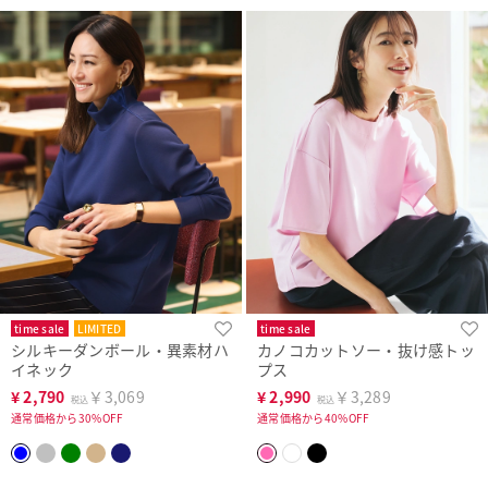
time sale
LIMITED
time sale
シルキーダンボール・異素材ハ
カノコカットソー・抜け感トッ
イネック
プス
¥
2,790
￥3,069
¥
2,990
￥3,289
税込
税込
通常価格から30%OFF
通常価格から40%OFF