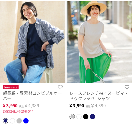
time sale
超長綿・異素材コンビプルオー
レースフレンチ袖／スーピマ・
バー
ドゥクラッセTシャツ
¥
3,990
￥4,389
¥
3,990
￥4,389
税込
税込
通常価格から20%OFF