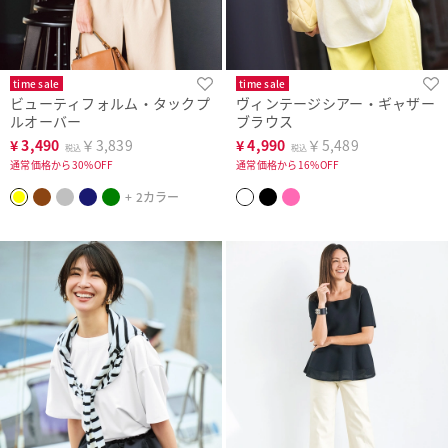
time sale
time sale
ビューティフォルム・タックプ
ヴィンテージシアー・ギャザー
ルオーバー
ブラウス
¥
3,490
￥3,839
¥
4,990
￥5,489
税込
税込
通常価格から30%OFF
通常価格から16%OFF
+ 2カラー